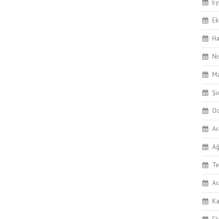
Ey
Ek
Ha
Ni
Ma
Şu
Oc
Ar
Ağ
T
Ar
Ka