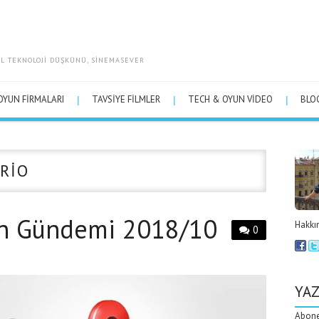
BIL TEKNOLOJI DÜŞKÜNÜ, SINEMASEVER
OYUN FIRMALARI
TAVSIYE FILMLER
TECH & OYUN VIDEO
BLO
RIO
un Gündemi 2018/10
Hakkım
0
YAZ
Abonel