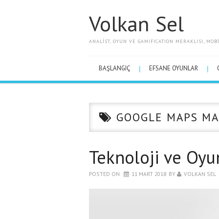
Volkan Sel
ANALIST, OYUN VE GAMIFICATION MERAKLISI, MO
BAŞLANGIÇ
EFSANE OYUNLAR
GOOGLE MAPS MA
Teknoloji ve Oy
POSTED ON
11 MART 2018
BY
VOLKAN SEL