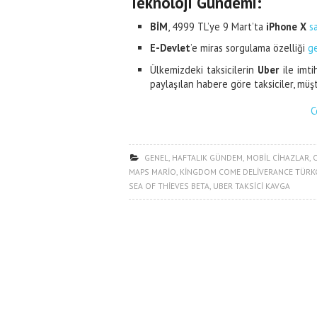
Teknoloji Gündemi:
BİM
, 4999 TL’ye 9 Mart’ta
iPhone X
s
E-Devlet
’e miras sorgulama özelliği
ge
Ülkemizdeki taksicilerin
Uber
ile imti
paylaşılan habere göre taksiciler, müş
C
GENEL
,
HAFTALIK GÜNDEM
,
MOBIL CIHAZLAR
,
MAPS MARIO
,
KINGDOM COME DELIVERANCE TÜRKÇ
SEA OF THIEVES BETA
,
UBER TAKSICI KAVGA