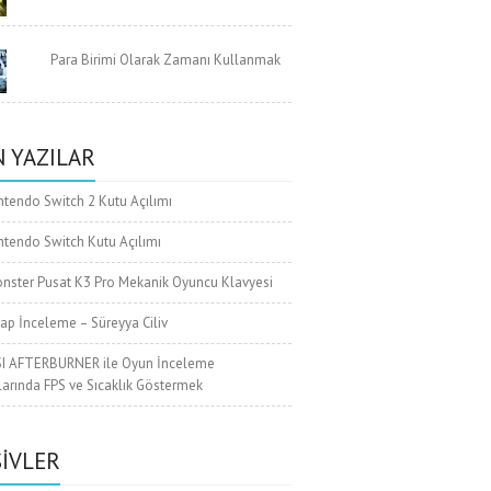
Para Birimi Olarak Zamanı Kullanmak
 YAZILAR
ntendo Switch 2 Kutu Açılımı
ntendo Switch Kutu Açılımı
nster Pusat K3 Pro Mekanik Oyuncu Klavyesi
tap İnceleme – Süreyya Ciliv
I AFTERBURNER ile Oyun İnceleme
larında FPS ve Sıcaklık Göstermek
IVLER