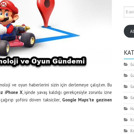
A
KA
Ga
Ga
loji ve oyun haberlerini sizin için derlemeye çalıştım. Bu
G
uz iPhone X
, işinde yavaş kaldığı gerekçesiyle zorunlu izne
Ge
çağırıp şoförü döven taksiciler,
Google Maps’te gezinen
H
Ki
Ki