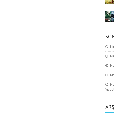
SON
Ni
Ni
Mo
Ki
MS
Video
ARŞ