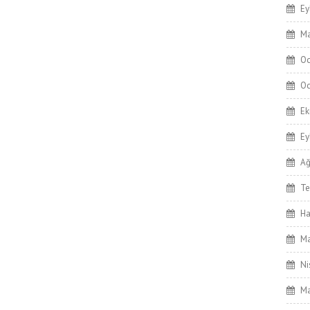
Ey
Ma
Oc
Oc
Ek
Ey
Ağ
T
Ha
Ma
Ni
Ma