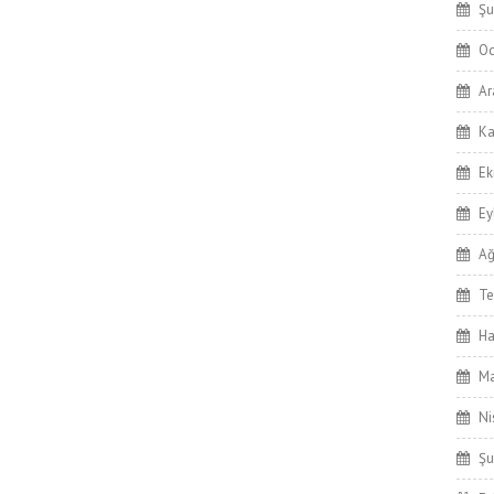
Şu
Oc
Ar
Ka
Ek
Ey
Ağ
T
Ha
Ma
Ni
Şu