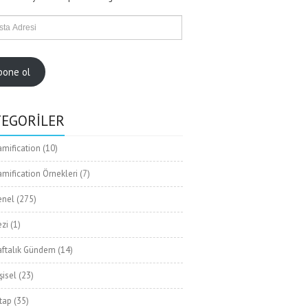
bone ol
TEGORILER
mification
(10)
mification Örnekleri
(7)
enel
(275)
zi
(1)
aftalık Gündem
(14)
şisel
(23)
tap
(35)