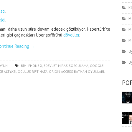
Kü
attı
.
Mo
ldi
.
hanı daha uzun süre devam edecek gözüküyor. Habertürk’te
M
teri gibi çağırdıkları Uber şoförünü
dövdüler
.
Mo
ontinue Reading
→
O
Oy
OYUN
BIM IPHONE X
,
EDEVLET MIRAS SORGULAMA
,
GOOGLE
E ALTYAZI
,
OCULUS RIFT HATA
,
ORIGIN ACCESS BATMAN OYUNLARI
,
POP